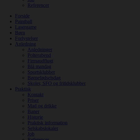
Referencer
Forside
Paintball
Lasergame
Børn
Forlystelser
Anledning
Anledninger
Polterabend
Firmaudflugt
Blå mandag
Sportsklubber
Børnefødselsdag
Skoler, SFO og fritidsklubber
Praktisk
Kontakt
Priser
Mad og drikke
Baner
Historie
Praktisk information
Selskabslokaler
Job
Referencer