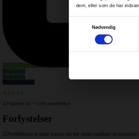
dem, eller som de har indsaml
Samtykkevalg
Nødvendig
Book event
Book event
Tlf. 32 97 44 04
★★★★★
4,9 stjerner fra +1.058 anmeldelser
Forlystelser