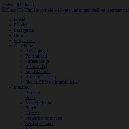
Videre til indhold
Forside
Paintball
Lasergame
Børn
Forlystelser
Anledning
Anledninger
Polterabend
Firmaudflugt
Blå mandag
Sportsklubber
Børnefødselsdag
Skoler, SFO og fritidsklubber
Praktisk
Kontakt
Priser
Mad og drikke
Baner
Historie
Praktisk information
Selskabslokaler
Job